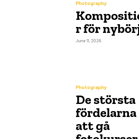
Photography
Kompositi
r för nybör
June 11, 2026
Photography
De största
fördelarna
att gå
fotokurser