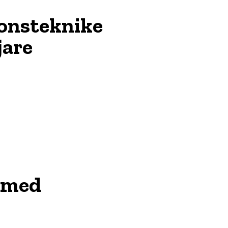
onsteknike
jare
 med