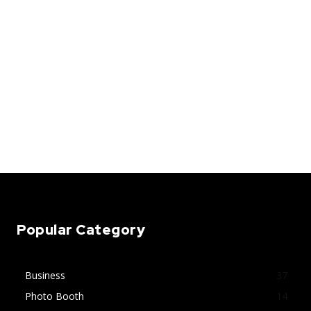
Popular Category
Business
37
Photo Booth
14