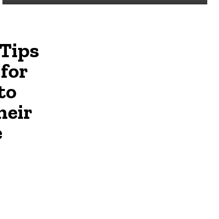
Tips
 for
to
heir
e