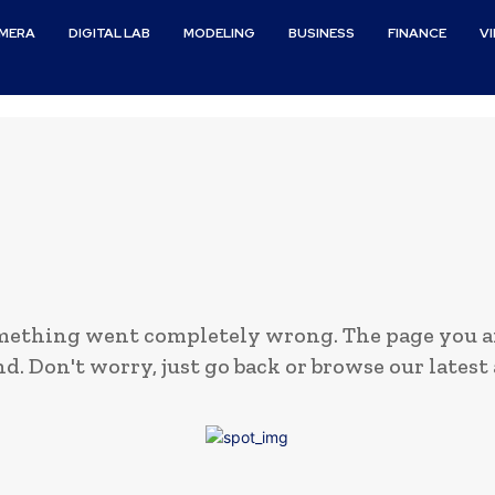
MERA
DIGITAL LAB
MODELING
BUSINESS
FINANCE
V
mething went completely wrong. The page you ar
d. Don't worry, just go back or browse our latest 