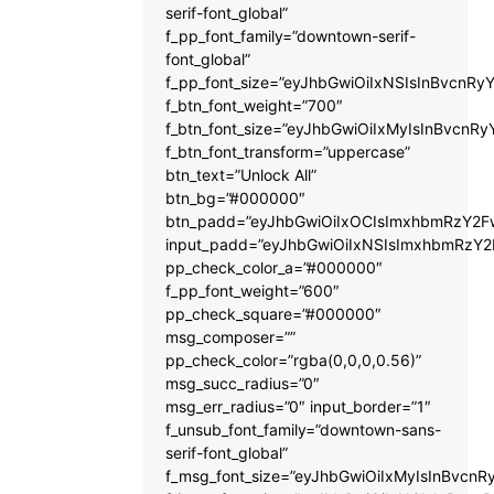
serif-font_global”
f_pp_font_family=”downtown-serif-
font_global”
f_pp_font_size=”eyJhbGwiOiIxNSIsInBvcnRyY
f_btn_font_weight=”700″
f_btn_font_size=”eyJhbGwiOiIxMyIsInBvcnRy
f_btn_font_transform=”uppercase”
btn_text=”Unlock All”
btn_bg=”#000000″
btn_padd=”eyJhbGwiOiIxOCIsImxhbmRzY2Fw
input_padd=”eyJhbGwiOiIxNSIsImxhbmRzY2
pp_check_color_a=”#000000″
f_pp_font_weight=”600″
pp_check_square=”#000000″
msg_composer=””
pp_check_color=”rgba(0,0,0,0.56)”
msg_succ_radius=”0″
msg_err_radius=”0″ input_border=”1″
f_unsub_font_family=”downtown-sans-
serif-font_global”
f_msg_font_size=”eyJhbGwiOiIxMyIsInBvcnRy