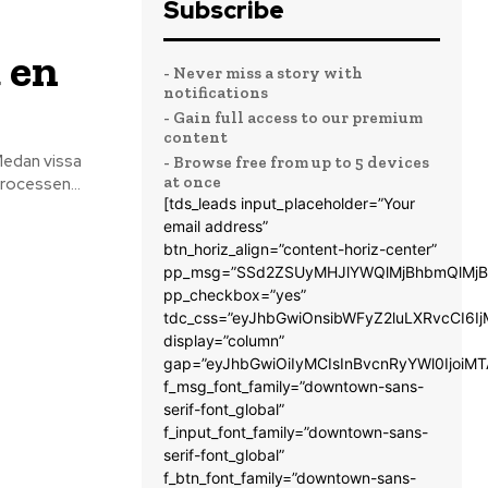
Subscribe
 en
- Never miss a story with
notifications
- Gain full access to our premium
content
Medan vissa
- Browse free from up to 5 devices
at once
processen...
[tds_leads input_placeholder=”Your
email address”
btn_horiz_align=”content-horiz-center”
pp_msg=”SSd2ZSUyMHJlYWQlMjBhbmQlMjB
pp_checkbox=”yes”
tdc_css=”eyJhbGwiOnsibWFyZ2luLXRvcCI6
display=”column”
gap=”eyJhbGwiOiIyMCIsInBvcnRyYWl0IjoiM
f_msg_font_family=”downtown-sans-
serif-font_global”
f_input_font_family=”downtown-sans-
serif-font_global”
f_btn_font_family=”downtown-sans-