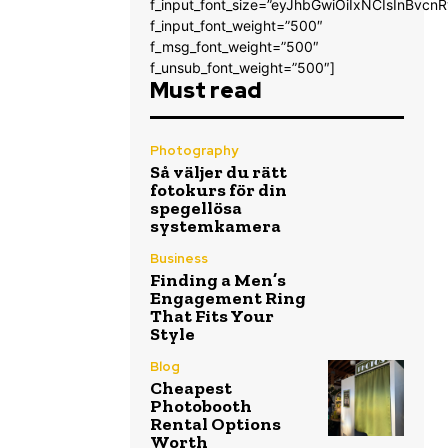
f_input_font_size=”eyJhbGwiOiIxNCIsInBvcnR
f_input_font_weight=”500″
f_msg_font_weight=”500″
f_unsub_font_weight=”500″]
Must read
Photography
Så väljer du rätt
fotokurs för din
spegellösa
systemkamera
Business
Finding a Men’s
Engagement Ring
That Fits Your
Style
Blog
Cheapest
Photobooth
Rental Options
Worth