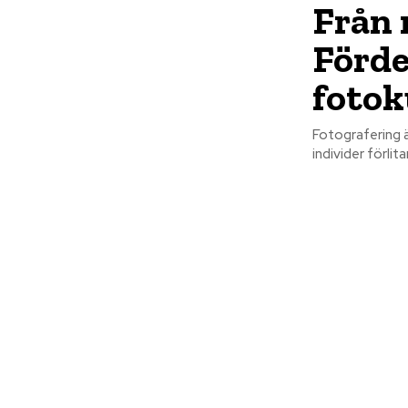
Från n
Förde
fotok
Fotografering ä
individer förlit