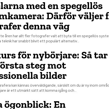
larna med en spegellös
mkamera: Därför väljer f
rafer denna väg
e åren har allt fler fotografer valt att byta till en spegellös sys
eknik har snabbt blivit ett populärt alternativ...
urs för nybörjare: Så tar
första steg mot
ssionella bilder
rafera kan kännas överväldigande, särskilt om du är ny inom områ
are är ett utmärkt sätt att komma igång och...
 ögonblick: En