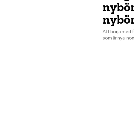
nybör
nybör
Att börja med 
som är nya inom