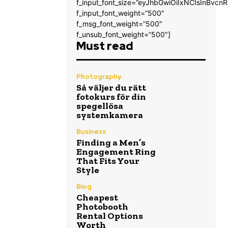
f_input_font_size=”eyJhbGwiOiIxNCIsInBvcnR
f_input_font_weight=”500″
f_msg_font_weight=”500″
f_unsub_font_weight=”500″]
Must read
Photography
Så väljer du rätt
fotokurs för din
spegellösa
systemkamera
Business
Finding a Men’s
Engagement Ring
That Fits Your
Style
Blog
Cheapest
Photobooth
Rental Options
Worth