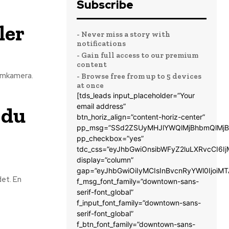
Subscribe
ler
- Never miss a story with
notifications
- Gain full access to our premium
content
temkamera.
- Browse free from up to 5 devices
at once
[tds_leads input_placeholder=”Your
email address”
 du
btn_horiz_align=”content-horiz-center”
pp_msg=”SSd2ZSUyMHJlYWQlMjBhbmQlMjB
pp_checkbox=”yes”
tdc_css=”eyJhbGwiOnsibWFyZ2luLXRvcCI6
display=”column”
gap=”eyJhbGwiOiIyMCIsInBvcnRyYWl0IjoiM
det. En
f_msg_font_family=”downtown-sans-
serif-font_global”
f_input_font_family=”downtown-sans-
serif-font_global”
f_btn_font_family=”downtown-sans-