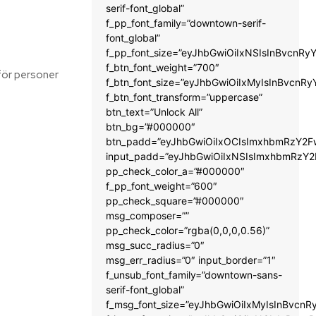
serif-font_global”
f_pp_font_family=”downtown-serif-
font_global”
f_pp_font_size=”eyJhbGwiOiIxNSIsInBvcnRyY
f_btn_font_weight=”700″
för personer
f_btn_font_size=”eyJhbGwiOiIxMyIsInBvcnRy
f_btn_font_transform=”uppercase”
btn_text=”Unlock All”
btn_bg=”#000000″
btn_padd=”eyJhbGwiOiIxOCIsImxhbmRzY2Fw
input_padd=”eyJhbGwiOiIxNSIsImxhbmRzY2
pp_check_color_a=”#000000″
f_pp_font_weight=”600″
pp_check_square=”#000000″
msg_composer=””
pp_check_color=”rgba(0,0,0,0.56)”
msg_succ_radius=”0″
msg_err_radius=”0″ input_border=”1″
f_unsub_font_family=”downtown-sans-
serif-font_global”
f_msg_font_size=”eyJhbGwiOiIxMyIsInBvcnRy