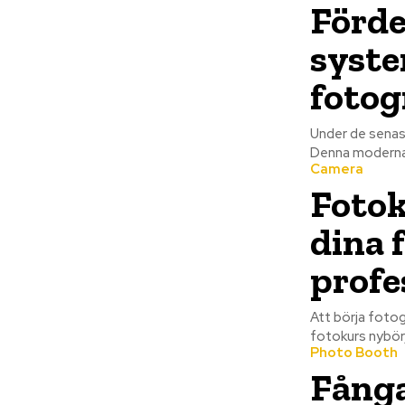
Förde
syste
fotog
Under de senast
Denna moderna t
Camera
Fotok
dina 
profe
Att börja fotog
fotokurs nybörj
Photo Booth
Fånga