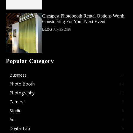
Cheapest Photobooth Rental Options Worth
Considering For Your Next Event
BLOG
July 25, 2026
Popular Category
Business
37
Photo Booth
14
Photography
13
Camera
9
Studio
6
Art
6
Digital Lab
6